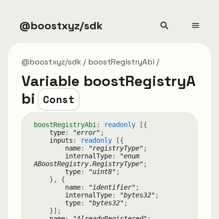
@boostxyz/sdk
@boostxyz/sdk
boostRegistryAbi
Variable boostRegistryA
bi
Const
boost
Registry
Abi
:
readonly
[
{
type
:
"error"
;
inputs
:
readonly
[
{
name
:
"registryType"
;
internalType
:
"enum
ABoostRegistry.RegistryType"
;
type
:
"uint8"
;
}
,
{
name
:
"identifier"
;
internalType
:
"bytes32"
;
type
:
"bytes32"
;
}
]
;
name
:
"AlreadyRegistered"
;