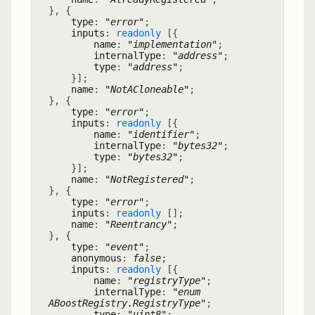
}
,
{
type
:
"error"
;
inputs
:
readonly
[
{
name
:
"implementation"
;
internalType
:
"address"
;
type
:
"address"
;
}
]
;
name
:
"NotACloneable"
;
}
,
{
type
:
"error"
;
inputs
:
readonly
[
{
name
:
"identifier"
;
internalType
:
"bytes32"
;
type
:
"bytes32"
;
}
]
;
name
:
"NotRegistered"
;
}
,
{
type
:
"error"
;
inputs
:
readonly
[
]
;
name
:
"Reentrancy"
;
}
,
{
type
:
"event"
;
anonymous
:
false
;
inputs
:
readonly
[
{
name
:
"registryType"
;
internalType
:
"enum
ABoostRegistry.RegistryType"
;
type
:
"uint8"
;