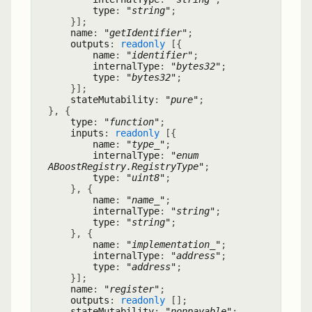
type
:
"string"
;
}
]
;
name
:
"getIdentifier"
;
outputs
:
readonly
[
{
name
:
"identifier"
;
internalType
:
"bytes32"
;
type
:
"bytes32"
;
}
]
;
stateMutability
:
"pure"
;
}
,
{
type
:
"function"
;
inputs
:
readonly
[
{
name
:
"type_"
;
internalType
:
"enum
ABoostRegistry.RegistryType"
;
type
:
"uint8"
;
}
,
{
name
:
"name_"
;
internalType
:
"string"
;
type
:
"string"
;
}
,
{
name
:
"implementation_"
;
internalType
:
"address"
;
type
:
"address"
;
}
]
;
name
:
"register"
;
outputs
:
readonly
[
]
;
stateMutability
:
"nonpayable"
;