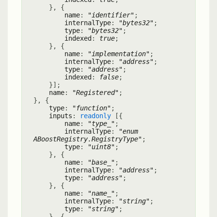
}
,
{
name
:
"identifier"
;
internalType
:
"bytes32"
;
type
:
"bytes32"
;
indexed
:
true
;
}
,
{
name
:
"implementation"
;
internalType
:
"address"
;
type
:
"address"
;
indexed
:
false
;
}
]
;
name
:
"Registered"
;
}
,
{
type
:
"function"
;
inputs
:
readonly
[
{
name
:
"type_"
;
internalType
:
"enum
ABoostRegistry.RegistryType"
;
type
:
"uint8"
;
}
,
{
name
:
"base_"
;
internalType
:
"address"
;
type
:
"address"
;
}
,
{
name
:
"name_"
;
internalType
:
"string"
;
type
:
"string"
;
}
,
{