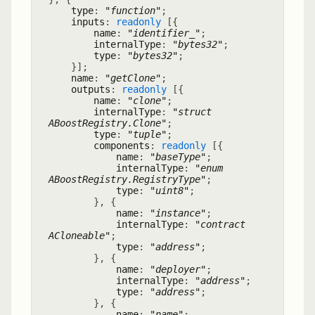
type
:
"function"
;
inputs
:
readonly
[
{
name
:
"identifier_"
;
internalType
:
"bytes32"
;
type
:
"bytes32"
;
}
]
;
name
:
"getClone"
;
outputs
:
readonly
[
{
name
:
"clone"
;
internalType
:
"struct
ABoostRegistry.Clone"
;
type
:
"tuple"
;
components
:
readonly
[
{
name
:
"baseType"
;
internalType
:
"enum
ABoostRegistry.RegistryType"
;
type
:
"uint8"
;
}
,
{
name
:
"instance"
;
internalType
:
"contract
ACloneable"
;
type
:
"address"
;
}
,
{
name
:
"deployer"
;
internalType
:
"address"
;
type
:
"address"
;
}
,
{
name
:
"name"
;