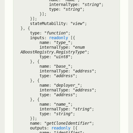
internalType
:
"string"
;
type
:
"string"
;
}
]
;
}
]
;
stateMutability
:
"view"
;
}
,
{
type
:
"function"
;
inputs
:
readonly
[
{
name
:
"type_"
;
internalType
:
"enum
ABoostRegistry.RegistryType"
;
type
:
"uint8"
;
}
,
{
name
:
"base_"
;
internalType
:
"address"
;
type
:
"address"
;
}
,
{
name
:
"deployer_"
;
internalType
:
"address"
;
type
:
"address"
;
}
,
{
name
:
"name_"
;
internalType
:
"string"
;
type
:
"string"
;
}
]
;
name
:
"getCloneIdentifier"
;
outputs
:
readonly
[
{
name
:
"identifier"
;