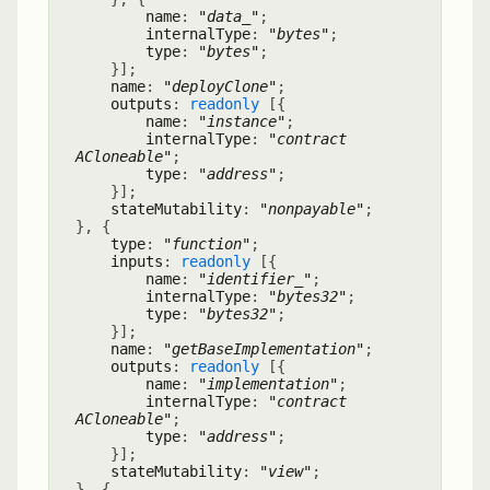
name
:
"data_"
;
internalType
:
"bytes"
;
type
:
"bytes"
;
}
]
;
name
:
"deployClone"
;
outputs
:
readonly
[
{
name
:
"instance"
;
internalType
:
"contract
ACloneable"
;
type
:
"address"
;
}
]
;
stateMutability
:
"nonpayable"
;
}
,
{
type
:
"function"
;
inputs
:
readonly
[
{
name
:
"identifier_"
;
internalType
:
"bytes32"
;
type
:
"bytes32"
;
}
]
;
name
:
"getBaseImplementation"
;
outputs
:
readonly
[
{
name
:
"implementation"
;
internalType
:
"contract
ACloneable"
;
type
:
"address"
;
}
]
;
stateMutability
:
"view"
;
}
,
{