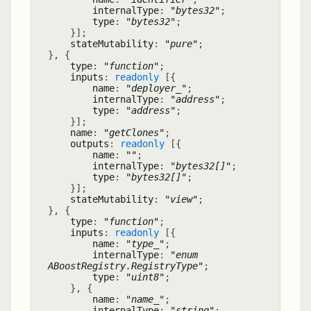
internalType
:
"bytes32"
;
type
:
"bytes32"
;
}
]
;
stateMutability
:
"pure"
;
}
,
{
type
:
"function"
;
inputs
:
readonly
[
{
name
:
"deployer_"
;
internalType
:
"address"
;
type
:
"address"
;
}
]
;
name
:
"getClones"
;
outputs
:
readonly
[
{
name
:
""
;
internalType
:
"bytes32[]"
;
type
:
"bytes32[]"
;
}
]
;
stateMutability
:
"view"
;
}
,
{
type
:
"function"
;
inputs
:
readonly
[
{
name
:
"type_"
;
internalType
:
"enum
ABoostRegistry.RegistryType"
;
type
:
"uint8"
;
}
,
{
name
:
"name_"
;
internalType
:
"string"
;