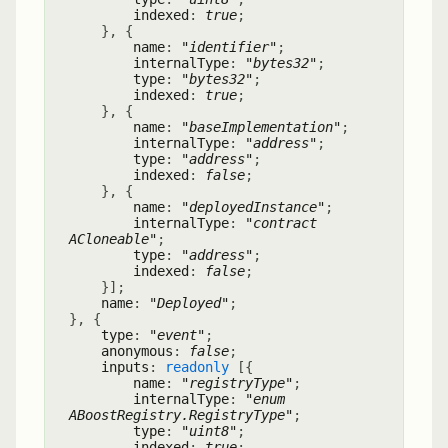
indexed
:
true
;
}
,
{
name
:
"identifier"
;
internalType
:
"bytes32"
;
type
:
"bytes32"
;
indexed
:
true
;
}
,
{
name
:
"baseImplementation"
;
internalType
:
"address"
;
type
:
"address"
;
indexed
:
false
;
}
,
{
name
:
"deployedInstance"
;
internalType
:
"contract
ACloneable"
;
type
:
"address"
;
indexed
:
false
;
}
]
;
name
:
"Deployed"
;
}
,
{
type
:
"event"
;
anonymous
:
false
;
inputs
:
readonly
[
{
name
:
"registryType"
;
internalType
:
"enum
ABoostRegistry.RegistryType"
;
type
:
"uint8"
;
indexed
:
true
;