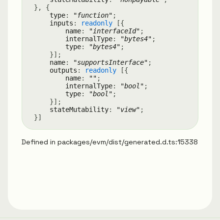
}
,
{
type
:
"function"
;
inputs
:
readonly
[
{
name
:
"interfaceId"
;
internalType
:
"bytes4"
;
type
:
"bytes4"
;
}
]
;
name
:
"supportsInterface"
;
outputs
:
readonly
[
{
name
:
""
;
internalType
:
"bool"
;
type
:
"bool"
;
}
]
;
stateMutability
:
"view"
;
}
]
Defined in packages/evm/dist/generated.d.ts:15338